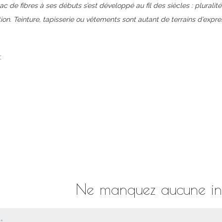
ac de fibres à ses débuts s’est développé au fil des siècles : pluralité
ation. Teinture, tapisserie ou vêtements sont autant de terrains d’expres
:
A Propos
Galerie
Actualités
Contact
Ne manquez aucune in