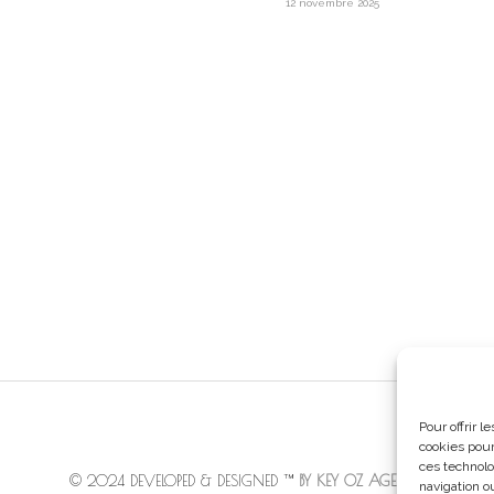
12 novembre 2025
Pour offrir 
cookies pour
ces technolo
© 2024 DEVELOPED & DESIGNED ™
BY KEY OZ AGENCY
navigation ou